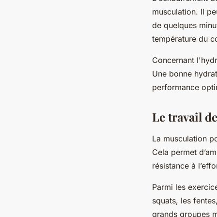
musculation. Il p
de quelques minut
température du co
Concernant l'hydr
Une bonne hydrata
performance opti
Le travail d
La musculation po
Cela permet d’amél
résistance à l’effo
Parmi les exercic
squats, les fentes
grands groupes mu