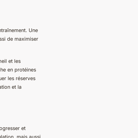
entraînement. Une
ssi de maximiser
il et les
che en protéines
uer les réserves
tion et la
rogresser et
lation, mais aussi