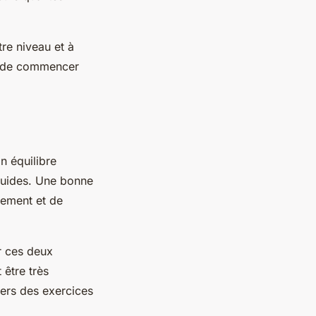
otre
niveau
et à
le de commencer
on équilibre
fluides. Une bonne
vement et de
r ces deux
 être très
avers des exercices