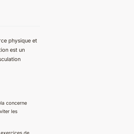
orce physique et
ion est un
culation
ela concerne
iter les
s exercices de