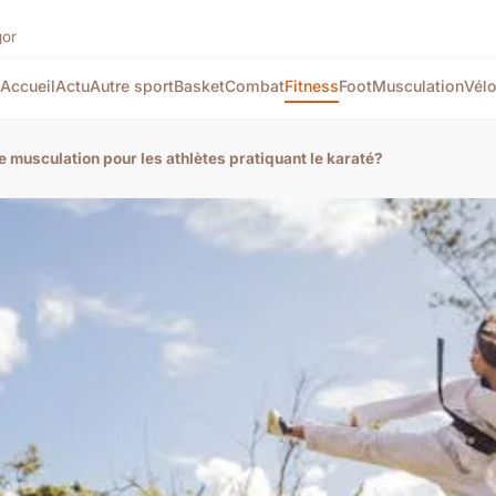
gor
Accueil
Actu
Autre sport
Basket
Combat
Fitness
Foot
Musculation
Vél
musculation pour les athlètes pratiquant le karaté?