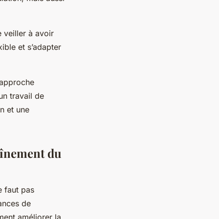
 veiller à avoir
ible et s’adapter
e approche
un travail de
n et une
raînement du
e faut pas
éances de
ment améliorer la