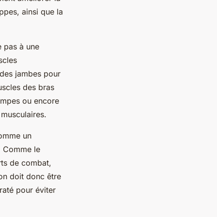
ppes, ainsi que la
e pas à une
scles
s des jambes pour
uscles des bras
pompes ou encore
 musculaires.
 comme un
t. Comme le
rts de combat,
ion doit donc être
raté pour éviter