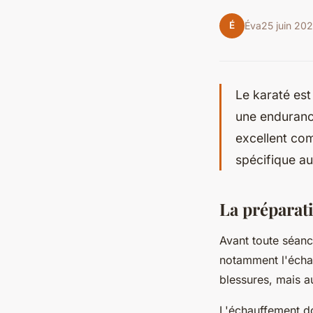
É
Éva
25 juin 20
Le karaté est
une enduranc
excellent co
spécifique au
La préparat
Avant toute séanc
notamment l'échauf
blessures, mais a
L'échauffement do