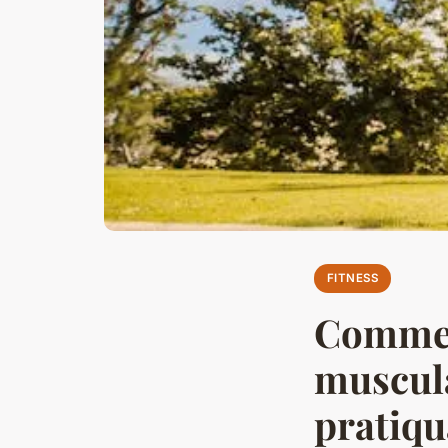
FITNESS
Commen
muscula
pratiqu