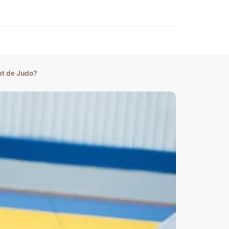
o
at de Judo?