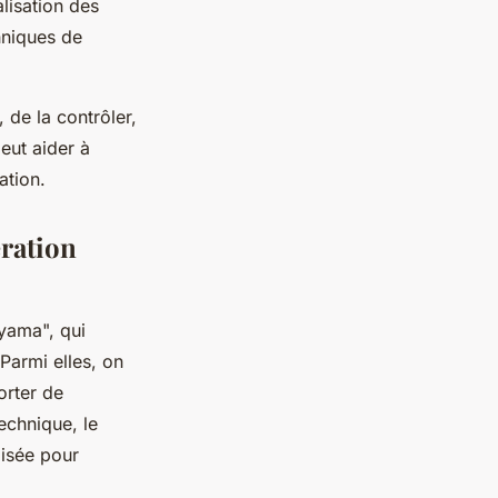
alisation des
hniques de
 de la contrôler,
peut aider à
ation.
ération
ayama", qui
 Parmi elles, on
orter de
echnique, le
lisée pour