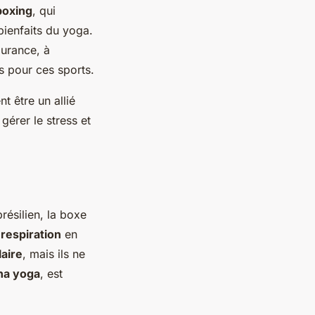
boxing
, qui
bienfaits du yoga.
durance, à
es pour ces sports.
t être un allié
gérer le stress et
résilien, la boxe
respiration
en
laire
, mais ils ne
ha yoga
, est