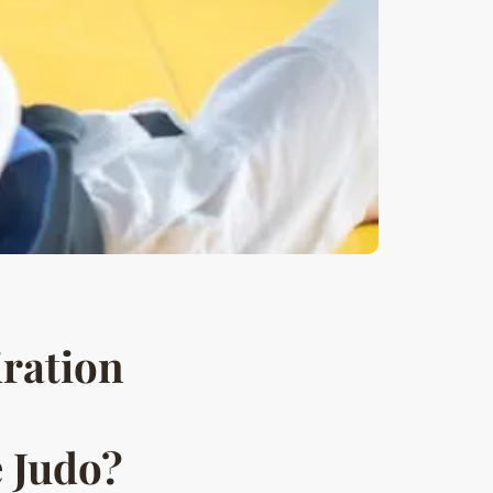
iration
 Judo?