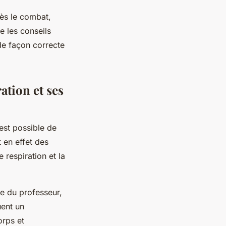
rès le combat,
e les conseils
de façon correcte
ation et ses
 est possible de
 en effet des
 respiration et la
ce du professeur,
uent un
orps et