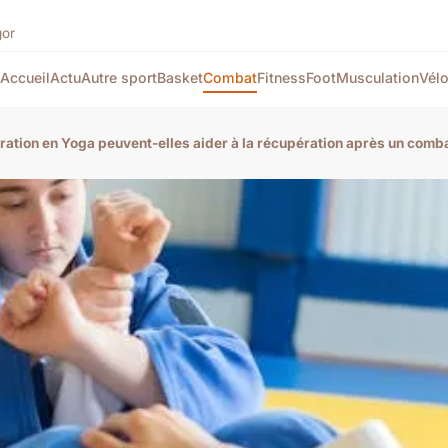
gor
Accueil
Actu
Autre sport
Basket
Combat
Fitness
Foot
Musculation
Vél
ation en Yoga peuvent-elles aider à la récupération après un comb