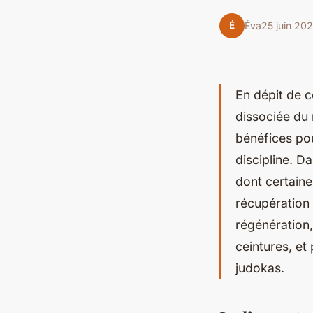
É
Éva
25 juin 20
En dépit de c
dissociée du
bénéfices pour
discipline. D
dont certaine
récupération
régénération
ceintures, et
judokas.