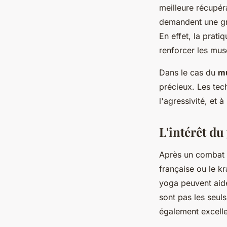
meilleure récupér
demandent une gra
En effet, la prati
renforcer les musc
Dans le cas du
mu
précieux. Les tech
l'agressivité, et
L'intérêt d
Après un combat da
française ou le k
yoga peuvent aid
sont pas les seul
également excell