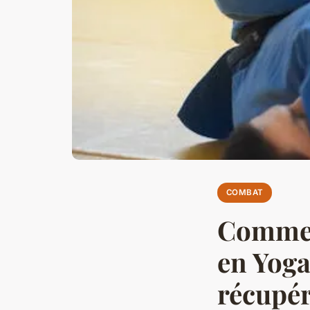
COMBAT
Comment
en Yoga
récupér