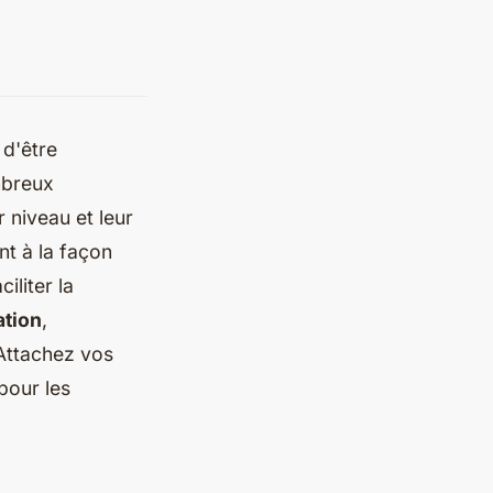
 d'être
mbreux
r niveau et leur
nt à la façon
iliter la
ation
,
 Attachez vos
pour les