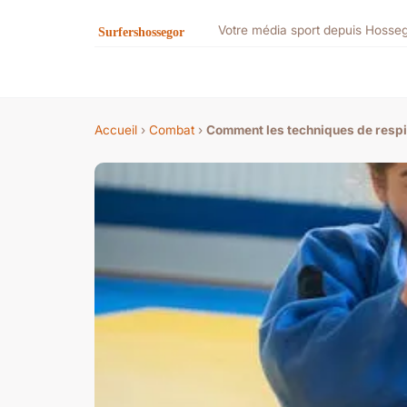
Votre média sport depuis Hosse
Accueil
›
Combat
›
Comment les techniques de respir