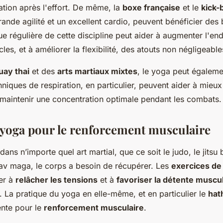
ation après l'effort. De même, la
boxe française
et le
kick-
nde agilité et un excellent cardio, peuvent bénéficier des 
que régulière de cette discipline peut aider à augmenter l'en
les, et à améliorer la flexibilité, des atouts non négligeabl
ay thai
et des
arts martiaux mixtes
, le yoga peut égalemen
niques de respiration, en particulier, peuvent aider à mieux 
 à maintenir une concentration optimale pendant les combats.
u yoga pour le renforcement musculaire
ns n’importe quel art martial, que ce soit le judo, le jitsu b
rav maga, le corps a besoin de récupérer. Les
exercices de 
er à
relâcher les tensions
et à
favoriser la détente muscu
s. La pratique du yoga en elle-même, et en particulier le
hat
ente pour le
renforcement musculaire
.