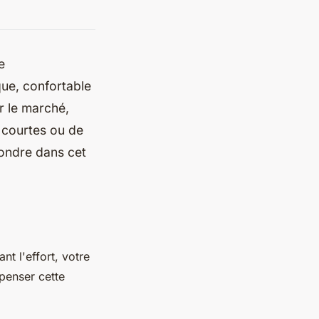
e
ique, confortable
r le marché,
t courtes ou de
pondre dans cet
nt l'effort, votre
mpenser cette