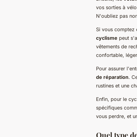
vos sorties à vél
N'oubliez pas no
Si vous comptez 
cyclisme
peut s'a
vêtements de rech
confortable, lége
Pour assurer l'en
de réparation
. C
rustines et une c
Enfin, pour le cyc
spécifiques com
vous perdre, et 
Quel type de