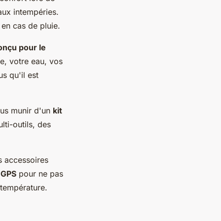
aux intempéries.
en cas de pluie.
onçu pour le
re, votre eau, vos
s qu'il est
vous munir d'un
kit
ti-outils, des
es accessoires
n
GPS
pour ne pas
température.