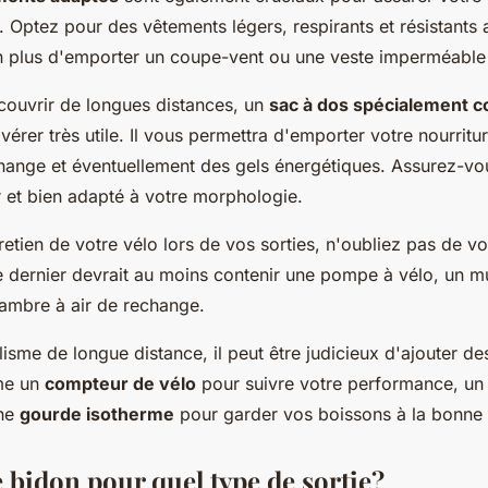
o. Optez pour des vêtements légers, respirants et résistants 
n plus d'emporter un coupe-vent ou une veste imperméable 
couvrir de longues distances, un
sac à dos spécialement c
vérer très utile. Il vous permettra d'emporter votre nourritu
ange et éventuellement des gels énergétiques. Assurez-vou
r et bien adapté à votre morphologie.
tretien de votre vélo lors de vos sorties, n'oubliez pas de 
e dernier devrait au moins contenir une pompe à vélo, un mul
hambre à air de rechange.
lisme de longue distance, il peut être judicieux d'ajouter d
me un
compteur de vélo
pour suivre votre performance, u
une
gourde isotherme
pour garder vos boissons à la bonne 
 bidon pour quel type de sortie?