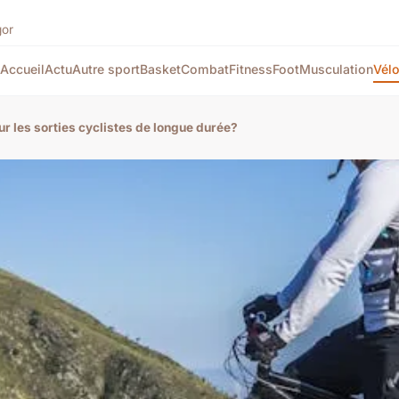
gor
Accueil
Actu
Autre sport
Basket
Combat
Fitness
Foot
Musculation
Vél
r les sorties cyclistes de longue durée?