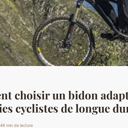
t choisir un bidon adap
ties cyclistes de longue du
24
6 min de lecture