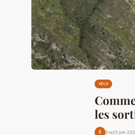
VÉLO
Commen
les sor
É
Éva
25 juin 20