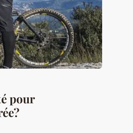
té pour
rée?